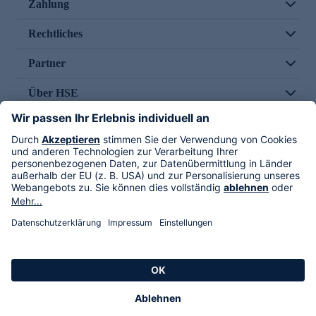
Zahlung
Rechtliches
Partner
Über HSE
Im TV
HSE International
Versand durch
Folge uns
AGB
Datenschutz
Impressum
Alle Rechte vorbehalten. Alle Preise inkl. gesetzlicher MwSt., zzgl. Versandkosten.