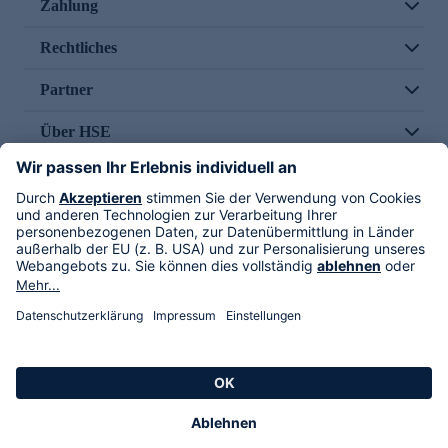
Zahlung
Rechtliches
Partner
Über HSE
Im TV
HSE International
Versand durch
Folge uns
AGB
Datenschutz
Impressum
Alle Rechte vorbehalten. Alle Preise inkl. gesetzlicher MwSt., zzgl. Versandkosten.