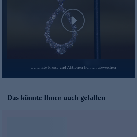
Konformität mit den Bestimmungen der Schweizer
Edelmetallkontrollgesetzgebung. Ein Schmuckstück, das
Luxus und Raffinesse auf einzigartige Weise vereint – für
Momente, die etwas ganz Besonderes verdienen.
Play
Genannte Preise und Aktionen können abweichen
Das könnte Ihnen auch gefallen