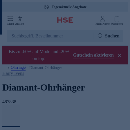
Tagesaktuelle Angebote
Menü
Ansicht
Mein Konto
Warenkorb
Suchen
Bis zu -60% auf Mode und -20%
Gutschein aktivieren
on top!
Ohrringe
Diamant-Ohrhänger
Harry Ivens
Diamant-Ohrhänger
487838