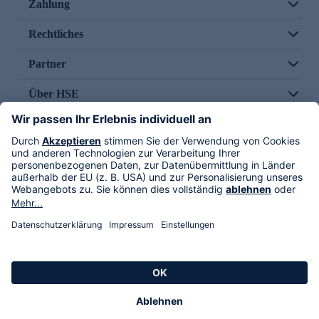
Zahlung
Rechtliches
Partner
Über HSE
Im TV
HSE International
Versand durch
Folge uns
AGB
Datenschutz
Impressum
Alle Rechte vorbehalten. Alle Preise inkl. gesetzlicher MwSt., zzgl. Versandkosten.