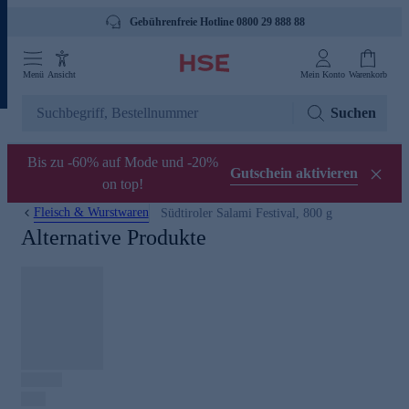
Gebührenfreie Hotline 0800 29 888 88
Menü
Ansicht
Mein Konto
Warenkorb
Suchen
Bis zu -60% auf Mode und -20%
Gutschein aktivieren
on top!
Fleisch & Wurstwaren
Südtiroler Salami Festival, 800 g
Alternative Produkte