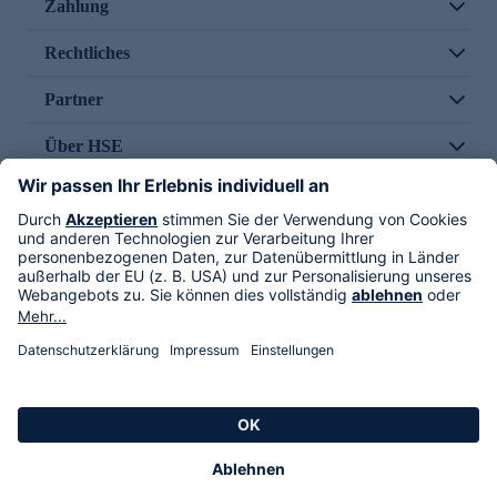
Zahlung
Rechtliches
Partner
Über HSE
Im TV
HSE International
Versand durch
Folge uns
AGB
Datenschutz
Impressum
Alle Rechte vorbehalten. Alle Preise inkl. gesetzlicher MwSt., zzgl. Versandkosten.