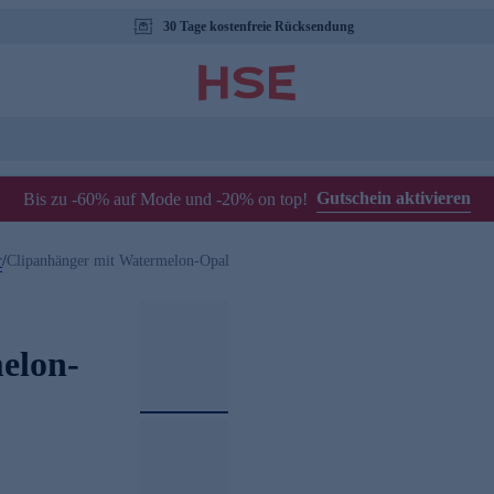
30 Tage kostenfreie Rücksendung
Gutschein aktivieren
Bis zu -60% auf Mode und -20% on top!
r
/
Clipanhänger mit Watermelon-Opal
elon-