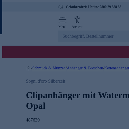
Gebührenfreie Hotline 0800 29 888 88
Menü
Ansicht
Schmuck & Münzen
Anhänger & Broschen
Kettenanhänge
/
/
/
Sogni d'oro Silberzeit
Clipanhänger mit Waterm
Opal
487639