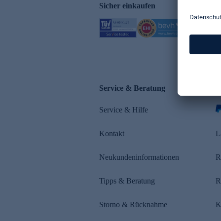
Sicher einkaufen
Service & Beratung
Z
Service & Hilfe
Kontakt
L
Neukundeninformationen
R
Tipps & Beratung
R
Storno & Rücknahme
K