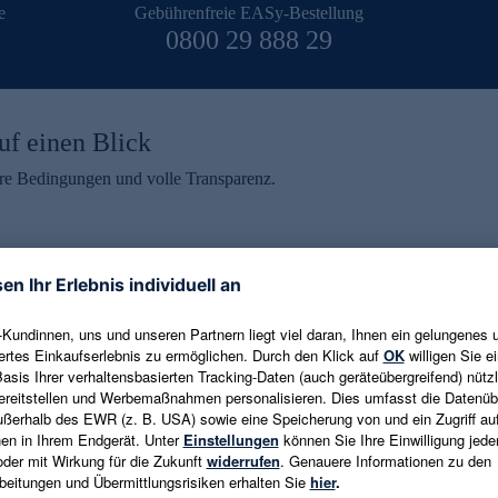
e
Gebührenfreie EASy-Bestellung
0800 29 888 29
uf einen Blick
aire Bedingungen und volle Transparenz.
ein erhalten
eren und aktuelle Trends,
E-Mail-Adresse eingeben
alten. Als Dankeschön
ne Abmeldung ist jederzeit in
Es gelten die
Datenschutzrichtlinien
un