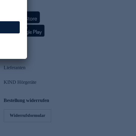
HSE App
Partner
Lieferanten
KIND Hörgeräte
Bestellung widerrufen
Widerrufsformular