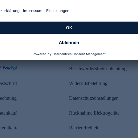
Kundenbewertung
ahlung
Rechtliches
Beschwerde/Streitschlichtung
astschrift
Widerrufsbelehrung
echnung
Datenschutzeinstellungen
atenkauf
Rücknahme Elektrogeräte
reditkarte
Barrierefreiheit