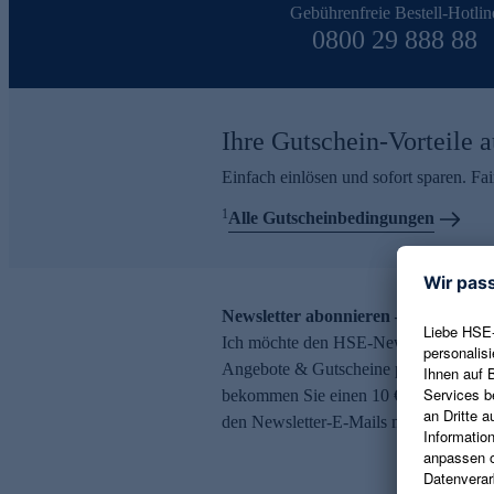
Gebührenfreie Bestell-Hotlin
0800 29 888 88
Ihre Gutschein-Vorteile a
Einfach einlösen und sofort sparen. F
1
Alle Gutscheinbedingungen
Newsletter abonnieren – 10 € Gutsch
Ich möchte den HSE-Newsletter abonni
Angebote & Gutscheine per E-Mail erh
bekommen Sie einen 10 € Gutschein. Ei
den Newsletter-E-Mails möglich.