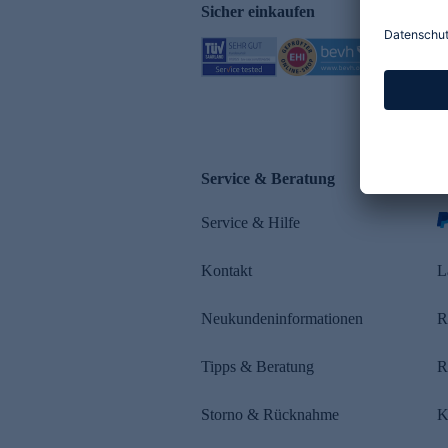
Sicher einkaufen
Service & Beratung
Z
Service & Hilfe
s
Kontakt
L
Neukundeninformationen
R
Tipps & Beratung
R
Storno & Rücknahme
K