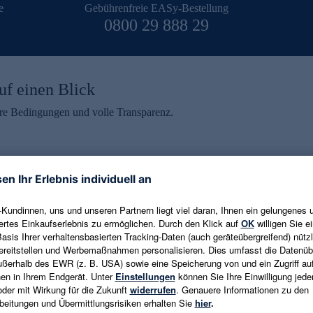
e
Gebührenfreie EASy-Bestellung
0800 29 888 29
uf einen Blick
aire Bedingungen und volle Transparenz.
ein erhalten
eren und aktuelle Trends,
E-Mail-Adresse eingeben
alten. Als Dankeschön
ne Abmeldung ist jederzeit in
Es gelten die
Datenschutzrichtlinien
un