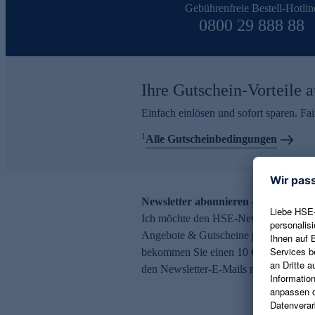
Gebührenfreie Bestell-Hotlin
0800 29 888 88
Ihre Gutschein-Vorteile a
Einfach einlösen und sofort sparen. F
1
Alle Gutscheinbedingungen
Newsletter abonnieren – 10 € Gutsch
Ich möchte den HSE-Newsletter abonni
Angebote & Gutscheine per E-Mail erh
bekommen Sie einen 10 € Gutschein. Ei
den Newsletter-E-Mails möglich.