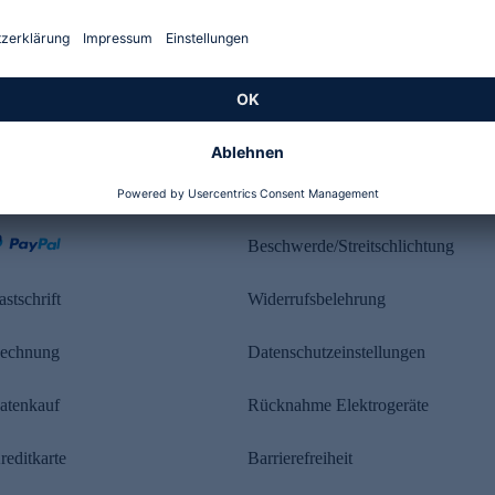
Kundenbewertung
ahlung
Rechtliches
Beschwerde/Streitschlichtung
astschrift
Widerrufsbelehrung
echnung
Datenschutzeinstellungen
atenkauf
Rücknahme Elektrogeräte
reditkarte
Barrierefreiheit