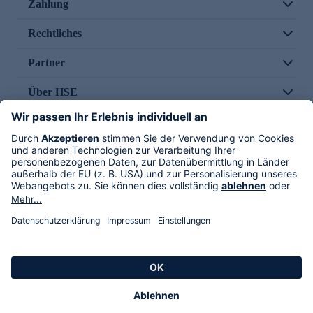
Zahlung
Rechtliches
Partner
Über HSE
Im TV
HSE International
Versand durch
Folge uns
AGB
Datenschutz
Impressum
Alle Rechte vorbehalten. Alle Preise inkl. gesetzlicher MwSt., zzgl. Versandkosten.