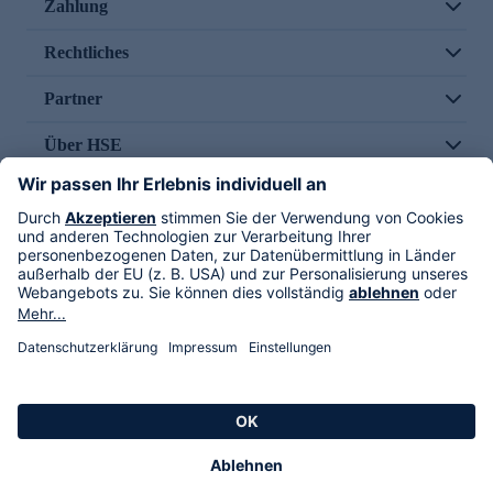
Zahlung
Rechtliches
Partner
Über HSE
Im TV
HSE International
Versand durch
Folge uns
AGB
Datenschutz
Impressum
Alle Rechte vorbehalten. Alle Preise inkl. gesetzlicher MwSt., zzgl. Versandkosten.