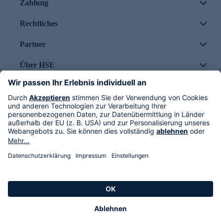
Zahlung
Rechtliches
Partner
Über HSE
Im TV
HSE International
Versand durch
Folge uns
AGB
Datenschutz
Impressum
Alle Rechte vorbehalten. Alle Preise inkl. gesetzlicher MwSt., zzgl. Versandkosten.