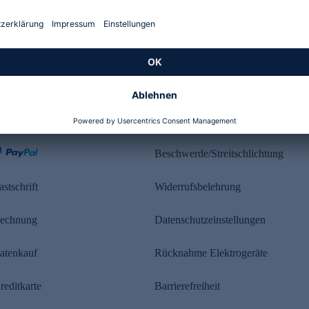
Kundenbewertung
ahlung
Rechtliches
Beschwerde/Streitschlichtung
astschrift
Widerrufsbelehrung
echnung
Datenschutzeinstellungen
atenkauf
Rücknahme Elektrogeräte
reditkarte
Barrierefreiheit