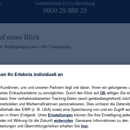
e
Gebührenfreie EASy-Bestellung
0800 29 888 29
uf einen Blick
aire Bedingungen und volle Transparenz.
ein erhalten
eren und aktuelle Trends,
E-Mail-Adresse eingeben
alten. Als Dankeschön
ne Abmeldung ist jederzeit in
Es gelten die
Datenschutzrichtlinien
un