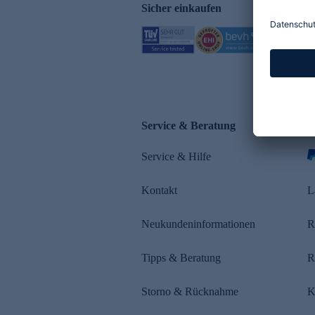
Sicher einkaufen
Service & Beratung
Z
Service & Hilfe
s
Kontakt
L
Neukundeninformationen
R
Tipps & Beratung
R
Storno & Rücknahme
K