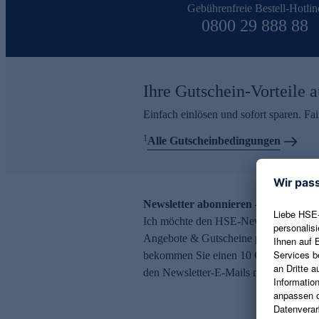
Gebührenfreie Bestell-Hotlin
0800 29 888 88
Ihre Gutschein-Vorteile a
Einfach einlösen und sofort sparen. F
1
Alle Gutscheinbedingungen
Newsletter abonnieren – 10 € Gutsch
Ich möchte den HSE-Newsletter abonni
Angebote & Gutscheine per E-Mail erh
bekommen Sie einen 10 € Gutschein. Ei
den Newsletter-E-Mails möglich.