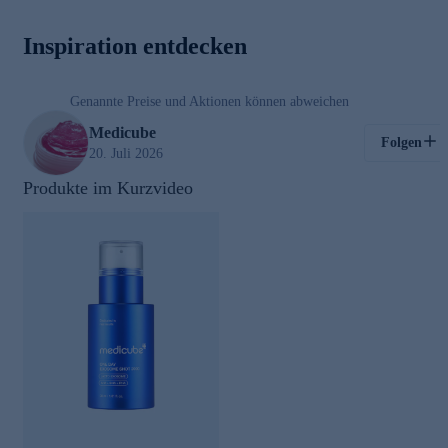
00:03
Inspiration entdecken
/
00:40
Genannte Preise und Aktionen können abweichen
Kosmetik
Medicube
Folgen
20. Juli 2026
Produkte im Kurzvideo