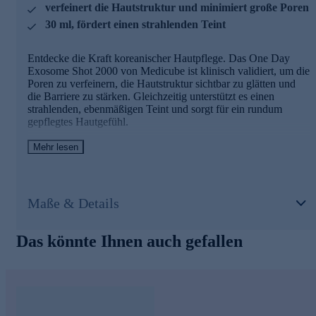
verfeinert die Hautstruktur und minimiert große Poren
30 ml, fördert einen strahlenden Teint
Für ein feines und glattes Hautbild jetzt bequem online
bestellen.
Entdecke die Kraft koreanischer Hautpflege. Das One Day
Exosome Shot 2000 von Medicube ist klinisch validiert, um die
Poren zu verfeinern, die Hautstruktur sichtbar zu glätten und
die Barriere zu stärken. Gleichzeitig unterstützt es einen
strahlenden, ebenmäßigen Teint und sorgt für ein rundum
gepflegtes Hautgefühl.
Die Ampulle enthält Lakto-Exosomen für eine erstklassige,
Mehr lesen
sofortige porenverfeinernde Pflege. Sie wirkt gezielt auf die
Poren, strafft sie sichtbar und verleiht der Haut einen glatten,
frischen Look – für ein sofort spürbares und sichtbar
verbessertes Hautbild.
Maße & Details
Die medicube One Day Linie
Das könnte Ihnen auch gefallen
Die medicube One Day Serie wurde für schnelle, sichtbare
Hautverbesserung entwickelt. Sie klärt Poren, verfeinert die
Hautstruktur und lässt das Hautbild innerhalb kurzer Zeit
glatter und ausgeglichener wirken – ideal für Haut, die effektiv
und unkompliziert optimiert werden soll.