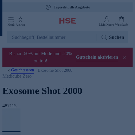
Tagesaktuelle Angebote
Menü
Ansicht
Mein Konto
Warenkorb
Suchen
Bis zu -60% auf Mode und -20%
Gutschein aktivieren
on top!
Gesichtsseren
Exosome Shot 2000
Medicube Zero
Exosome Shot 2000
487115