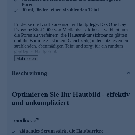
Poren
30 ml, fördert einen strahlenden Teint
Entdecke die Kraft koreanischer Hautpflege. Das One Day
Exosome Shot 2000 von Medicube ist klinisch validiert, um
die Poren zu verfeinern, die Hautstruktur sichtbar zu glätten
und die Barriere zu stärken. Gleichzeitig unterstützt es einen
strahlenden, ebenmäßigen Teint und sorgt für ein rundum
gepflegtes Hautgefühl.
Mehr lesen
Die Ampulle enthält Lakto-Exosomen für eine erstklassige,
sofortige porenverfeinernde Pflege. Sie wirkt gezielt auf die
Beschreibung
Poren, strafft sie sichtbar und verleiht der Haut einen glatten,
frischen Look – für ein sofort spürbares und sichtbar
verbessertes Hautbild.
Optimieren Sie Ihr Hautbild - effektiv
Die medicube One Day Linie
und unkompliziert
Die medicube One Day Serie wurde für schnelle, sichtbare
Hautverbesserung entwickelt. Sie klärt Poren, verfeinert die
Hautstruktur und lässt das Hautbild innerhalb kurzer Zeit
glatter und ausgeglichener wirken – ideal für Haut, die
effektiv und unkompliziert optimiert werden soll.
glättendes Serum stärkt die Hautbarriere