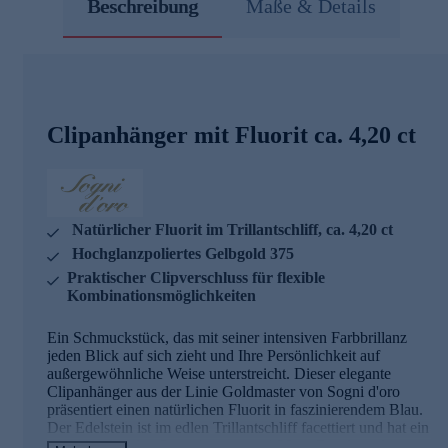
Beschreibung
Maße & Details
Clipanhänger mit Fluorit ca. 4,20 ct
Natürlicher Fluorit im Trillantschliff, ca. 4,20 ct
Hochglanzpoliertes Gelbgold 375
Praktischer Clipverschluss für flexible
Kombinationsmöglichkeiten
Ein Schmuckstück, das mit seiner intensiven Farbbrillanz
jeden Blick auf sich zieht und Ihre Persönlichkeit auf
außergewöhnliche Weise unterstreicht. Dieser elegante
Clipanhänger aus der Linie Goldmaster von Sogni d'oro
präsentiert einen natürlichen Fluorit in faszinierendem Blau.
Der Edelstein ist im edlen Trillantschliff facettiert und hat ein
beeindruckendes Gewicht von ca. 4,20 ct. Die dreieckige