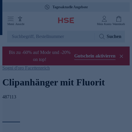
Tagesaktuelle Angebote
Menü
Ansicht
Mein Konto
Warenkorb
Suchen
Bis zu -60% auf Mode und -20%
Gutschein aktivieren
on top!
Sogni d'oro Facettenreich
Clipanhänger mit Fluorit
487113