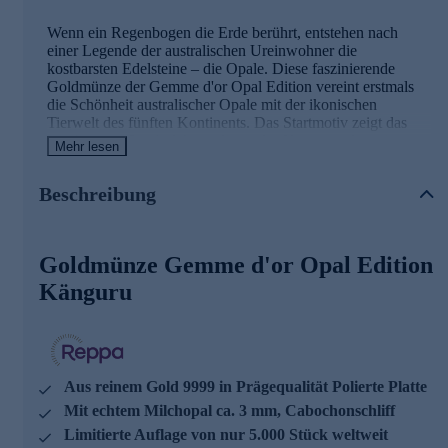
Wenn ein Regenbogen die Erde berührt, entstehen nach
einer Legende der australischen Ureinwohner die
kostbarsten Edelsteine – die Opale. Diese faszinierende
Goldmünze der Gemme d'or Opal Edition vereint erstmals
die Schönheit australischer Opale mit der ikonischen
Tierwelt des fünften Kontinents. Das Startmotiv zeigt das
berühmteste Symbol Australiens: das Känguru, das mit
Mehr lesen
Geschwindigkeiten von bis zu 60 km/h durch die Weiten des
Outbacks springt. Die Münze wurde aus 1/100 Unze reinem
Beschreibung
Gold 9999 in der höchsten Prägequalität Polierte Platte
gefertigt und besticht durch ihre meisterhafte
Detailgenauigkeit. Ein besonderes Highlight setzt der echte
Milchopal mit einem Durchmesser von ca. 3 mm im
Goldmünze Gemme d'or Opal Edition
Cabochonschliff, der mit seinem sanften, milchigen
Schimmer die Münze zu einem wahren Sammlerschatz
Känguru
macht. Dieser opake bis transluzente Edelstein wird
hauptsächlich in den legendären Opal-Regionen um Coober
Pedy und Andamooka gefunden und verdankt seine
charakteristische Färbung der Lichtstreuung an feinen
Silikatstrukturen. Mit einem Durchmesser von 14 mm und
Aus reinem Gold 9999 in Prägequalität Polierte Platte
einem Nennwert von 100 Francs ist diese Münze aus Mali
Mit echtem Milchopal ca. 3 mm, Cabochonschliff
ein exklusives Sammlerstück, das in einer streng limitierten
Auflage von nur 5.000 Exemplaren weltweit erscheint. Die
Limitierte Auflage von nur 5.000 Stück weltweit
Rückseite ziert das Landeswappen, während die Vorderseite