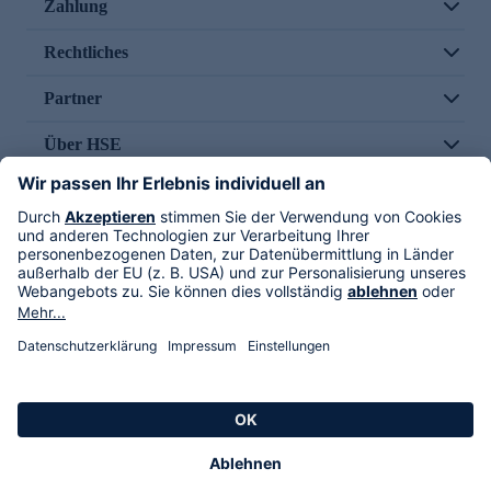
Zahlung
Rechtliches
Partner
Über HSE
Im TV
HSE International
Versand durch
Folge uns
AGB
Datenschutz
Impressum
Alle Rechte vorbehalten. Alle Preise inkl. gesetzlicher MwSt., zzgl. Versandkosten.