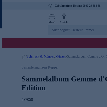
Gebührenfreie Hotline 0800 29 888 88
Menü
Ansicht
Schmuck & Münzen
Münzen
/
/
/
Sammelalbum Gemme d'Or O
Sammlermünzen Reppa
Sammelalbum Gemme d'
Edition
487058