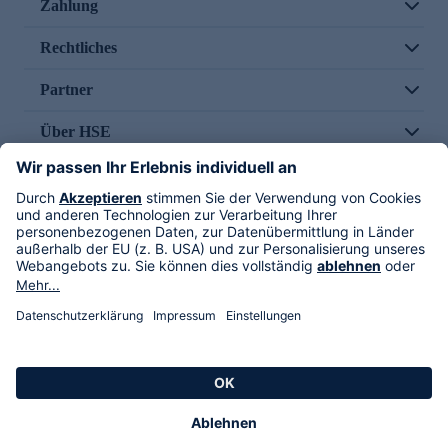
Zahlung
Rechtliches
Partner
Über HSE
Im TV
HSE International
Versand durch
Folge uns
AGB
Datenschutz
Impressum
Alle Rechte vorbehalten. Alle Preise inkl. gesetzlicher MwSt., zzgl. Versandkosten.