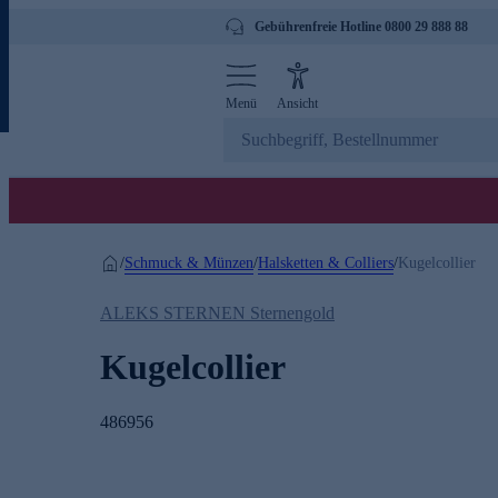
Gebührenfreie Hotline 0800 29 888 88
Menü
Ansicht
Schmuck & Münzen
Halsketten & Colliers
/
/
/
Kugelcollier
ALEKS STERNEN Sternengold
Kugelcollier
486956