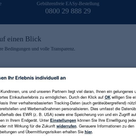
e
Gebührenfreie EASy-Bestellung
0800 29 888 29
uf einen Blick
aire Bedingungen und volle Transparenz.
ein erhalten
eren und aktuelle Trends,
E-Mail-Adresse eingeben
alten. Als Dankeschön
ne Abmeldung ist jederzeit in
Es gelten die
Datenschutzrichtlinien
un