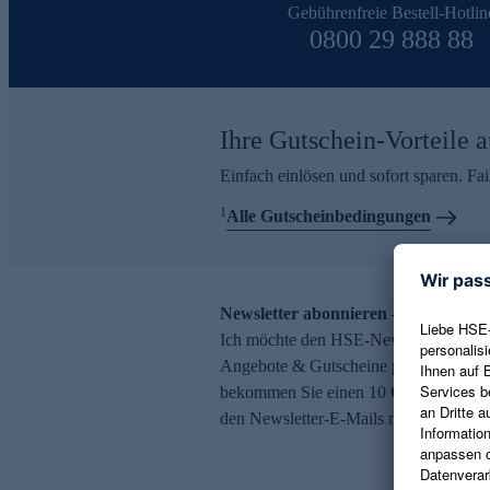
Gebührenfreie Bestell-Hotlin
0800 29 888 88
Ihre Gutschein-Vorteile a
Einfach einlösen und sofort sparen. F
1
Alle Gutscheinbedingungen
Newsletter abonnieren – 10 € Gutsch
Ich möchte den HSE-Newsletter abonni
Angebote & Gutscheine per E-Mail erh
bekommen Sie einen 10 € Gutschein. Ei
den Newsletter-E-Mails möglich.