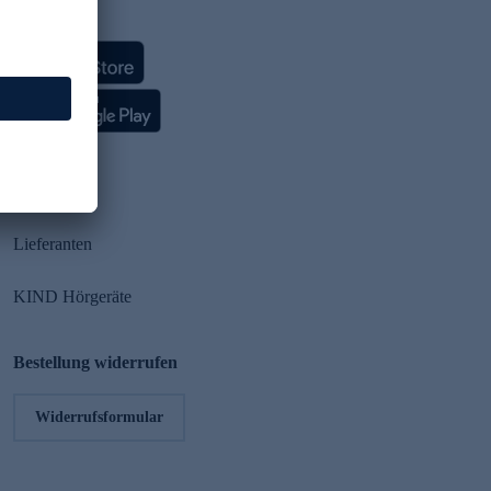
HSE App
Partner
Lieferanten
KIND Hörgeräte
Bestellung widerrufen
Widerrufsformular