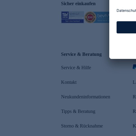
Sicher einkaufen
Service & Beratung
Z
Service & Hilfe
Kontakt
L
Neukundeninformationen
R
Tipps & Beratung
R
Storno & Rücknahme
K