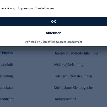
Kundenbewertung
ahlung
Rechtliches
Beschwerde/Streitschlichtung
astschrift
Widerrufsbelehrung
echnung
Datenschutzeinstellungen
atenkauf
Rücknahme Elektrogeräte
reditkarte
Barrierefreiheit