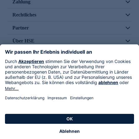
Zahlung
Rechtliches
Partner
Über HSE
Im TV
HSE International
Versand durch
Folge uns
AGB
Datenschutz
Impressum
Alle Rechte vorbehalten. Alle Preise inkl. gesetzlicher MwSt., zzgl. Versandkosten.