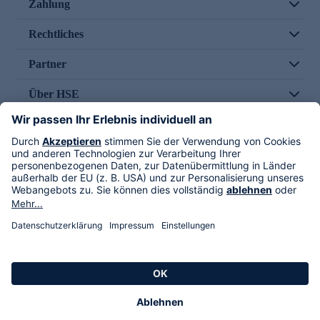
Zahlung
Rechtliches
Partner
Über HSE
Im TV
HSE International
Versand durch
Folge uns
AGB
Datenschutz
Impressum
Alle Rechte vorbehalten. Alle Preise inkl. gesetzlicher MwSt., zzgl. Versandkosten.