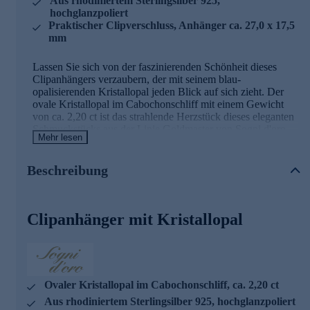
Aus rhodiniertem Sterlingsilber 925,
hochglanzpoliert
Praktischer Clipverschluss, Anhänger ca. 27,0 x 17,5
mm
Lassen Sie sich von der faszinierenden Schönheit dieses
Clipanhängers verzaubern, der mit seinem blau-
opalisierenden Kristallopal jeden Blick auf sich zieht. Der
ovale Kristallopal im Cabochonschliff mit einem Gewicht
von ca. 2,20 ct ist das strahlende Herzstück dieses eleganten
Schmuckstücks aus der Linie Goldmaster von Sogni d'oro.
Mehr lesen
Der behandelte Edelstein aus Äthiopien zeigt ein
faszinierendes Farbenspiel, das bei jedem Lichteinfall neu
begeistert. Sicher in einer Zargenfassung gehalten, wird der
Beschreibung
Opal von einer kunstvoll gestalteten, ornamentalen
Rahmung aus rhodiniertem Sterlingsilber 925 umschlossen.
Das hochglanzpolierte Edelmetall verleiht dem Anhänger
Clipanhänger mit Kristallopal
einen edlen Glanz und unterstreicht die natürliche Schönheit
des Steins perfekt. Mit einer Größe von ca. 27,0 x 17,5 mm
ist dieser Clipanhänger ein ausdrucksstarkes Statement-
Piece, das Ihre Persönlichkeit auf besondere Weise zum
Ausdruck bringt. Der praktische Clipverschluss ermöglicht
es Ihnen, den Anhänger flexibel an verschiedenen Ketten zu
Ovaler Kristallopal im Cabochonschliff, ca. 2,20 ct
tragen und so immer wieder neue Looks zu kreieren. Ein
Aus rhodiniertem Sterlingsilber 925, hochglanzpoliert
zeitloses Schmuckstück, das Sie zu jedem Anlass stilvoll