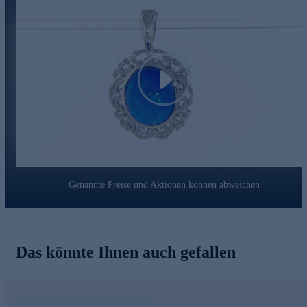
diesem Anhänger finden Sie im Kettensortiment von HSE. Was
die Qualität unserer Schmuckstücke angeht, gehen wir keine
Kompromisse ein. Aus diesem Grund werden unsere
Schmuckwaren von unserer Qualitätssicherung und seitens des
Lieferanten strengsten Prüfprozessen unterzogen. Unter
anderem beinhalten unsere Prüfprozesse Prüfungen auf
Konformität mit den Bestimmungen der Schweizer
Play
Edelmetallkontrollgesetzgebung.
Genannte Preise und Aktionen können abweichen
Das könnte Ihnen auch gefallen