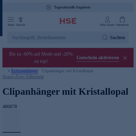
Tagesaktuelle Angebote
Menü
Ansicht
Mein Konto
Warenkorb
Suchen
Bis zu -60% auf Mode und -20%
Gutschein aktivieren
on top!
Kettenanhänger
Clipanhänger mit Kristallopal
Sogni d'oro Silberzeit
Clipanhänger mit Kristallopal
486878