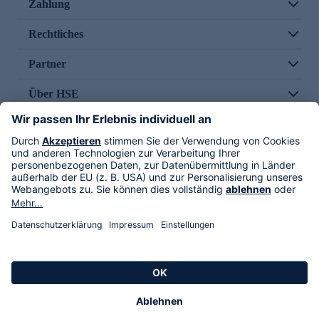
Zahlung
Rechtliches
Partner
Über HSE
Im TV
HSE International
Versand durch
Folge uns
AGB
Datenschutz
Impressum
Alle Rechte vorbehalten. Alle Preise inkl. gesetzlicher MwSt., zzgl. Versandkosten.