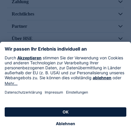
Zahlung
Rechtliches
Partner
Über HSE
Im TV
HSE International
Versand durch
Folge uns
AGB
Datenschutz
Impressum
Alle Rechte vorbehalten. Alle Preise inkl. gesetzlicher MwSt., zzgl. Versandkosten.