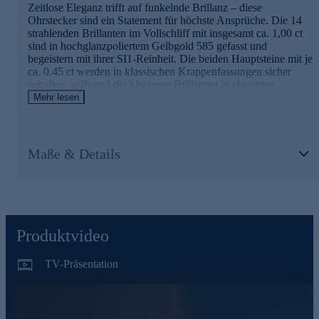
Zeitlose Eleganz trifft auf funkelnde Brillanz – diese
Ohrstecker sind ein Statement für höchste Ansprüche. Die 14
strahlenden Brillanten im Vollschliff mit insgesamt ca. 1,00 ct
sind in hochglanzpoliertem Gelbgold 585 gefasst und
begeistern mit ihrer SI1-Reinheit. Die beiden Hauptsteine mit je
ca. 0,45 ct werden in klassischen Krappenfassungen sicher
gehalten, während die kleineren Brillanten in eleganten
Kanalfassungen das Design perfekt abrunden. Das warme
Mehr lesen
Gelbgold harmoniert wunderbar mit dem strahlenden Feuer der
Diamanten und verleiht diesem Schmuckstück eine luxuriöse
Ausstrahlung. Der praktische Schmetterlingsverschluss sorgt
für einen sicheren und komfortablen Sitz. Was die Qualität
Maße & Details
unserer Schmuckstücke angeht, gehen wir keine Kompromisse
ein. Aus diesem Grund werden unsere Schmuckwaren von
unserer Qualitätssicherung und seitens des Lieferanten
strengsten Prüfprozessen unterzogen. Unter anderem
beinhalten unsere Prüfprozesse Prüfungen auf Konformität mit
den Bestimmungen der Schweizer
Produktvideo
Edelmetallkontrollgesetzgebung. Ein Schmuckstück, das Sie
jeden Tag aufs Neue verzaubern wird und zu jedem Anlass die
perfekte Wahl ist.
TV-Präsentation