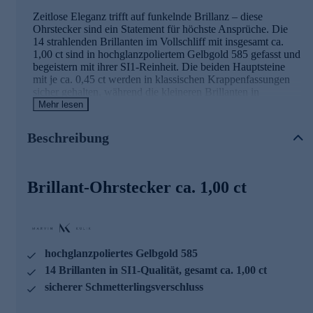
Zeitlose Eleganz trifft auf funkelnde Brillanz – diese
Ohrstecker sind ein Statement für höchste Ansprüche. Die
14 strahlenden Brillanten im Vollschliff mit insgesamt ca.
1,00 ct sind in hochglanzpoliertem Gelbgold 585 gefasst und
begeistern mit ihrer SI1-Reinheit. Die beiden Hauptsteine
mit je ca. 0,45 ct werden in klassischen Krappenfassungen
sicher gehalten, während die kleineren Brillanten in
eleganten Kanalfassungen das Design perfekt abrunden. Das
Mehr lesen
warme Gelbgold harmoniert wunderbar mit dem strahlenden
Feuer der Diamanten und verleiht diesem Schmuckstück
Beschreibung
eine luxuriöse Ausstrahlung. Der praktische
Schmetterlingsverschluss sorgt für einen sicheren und
komfortablen Sitz. Was die Qualität unserer Schmuckstücke
angeht, gehen wir keine Kompromisse ein. Aus diesem
Brillant-Ohrstecker ca. 1,00 ct
Grund werden unsere Schmuckwaren von unserer
Qualitätssicherung und seitens des Lieferanten strengsten
Prüfprozessen unterzogen. Unter anderem beinhalten unsere
Prüfprozesse Prüfungen auf Konformität mit den
Bestimmungen der Schweizer
hochglanzpoliertes Gelbgold 585
Edelmetallkontrollgesetzgebung. Ein Schmuckstück, das Sie
jeden Tag aufs Neue verzaubern wird und zu jedem Anlass
14 Brillanten in SI1-Qualität, gesamt ca. 1,00 ct
die perfekte Wahl ist.
sicherer Schmetterlingsverschluss