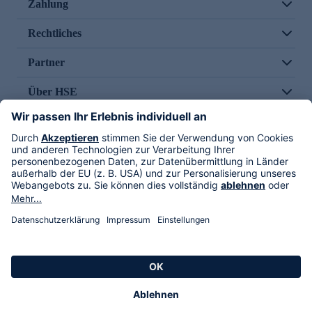
Zahlung
Rechtliches
Partner
Über HSE
Im TV
HSE International
Versand durch
Folge uns
AGB
Datenschutz
Impressum
Alle Rechte vorbehalten. Alle Preise inkl. gesetzlicher MwSt., zzgl. Versandkosten.