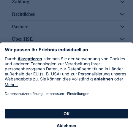
Zahlung
Rechtliches
Partner
Über HSE
Im TV
HSE International
Versand durch
Folge uns
AGB
Datenschutz
Impressum
Alle Rechte vorbehalten. Alle Preise inkl. gesetzlicher MwSt., zzgl. Versandkosten.