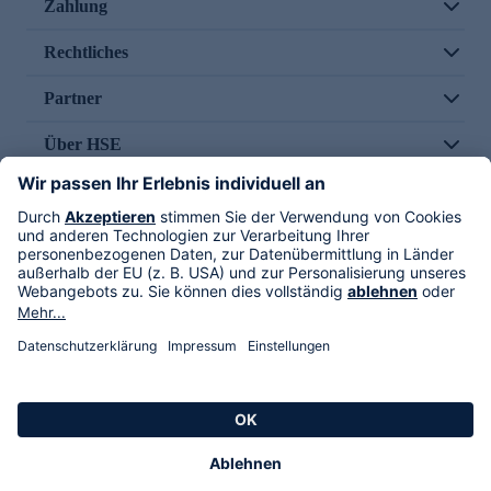
Zahlung
Rechtliches
Partner
Über HSE
Im TV
HSE International
Versand durch
Folge uns
AGB
Datenschutz
Impressum
Alle Rechte vorbehalten. Alle Preise inkl. gesetzlicher MwSt., zzgl. Versandkosten.