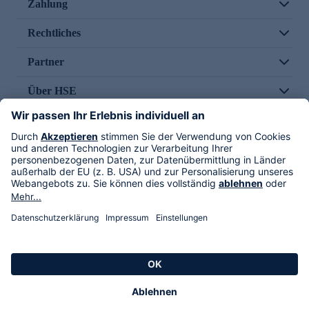
Zahlung
Rechtliches
Partner
Über HSE
Im TV
HSE International
Versand durch
Folge uns
AGB
Datenschutz
Impressum
Alle Rechte vorbehalten. Alle Preise inkl. gesetzlicher MwSt., zzgl. Versandkosten.