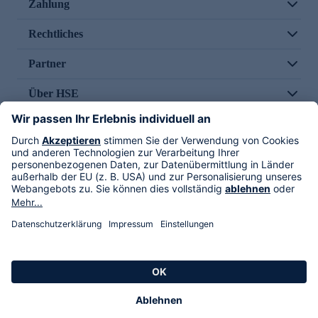
Zahlung
Rechtliches
Partner
Über HSE
Im TV
HSE International
Versand durch
Folge uns
AGB
Datenschutz
Impressum
Alle Rechte vorbehalten. Alle Preise inkl. gesetzlicher MwSt., zzgl. Versandkosten.