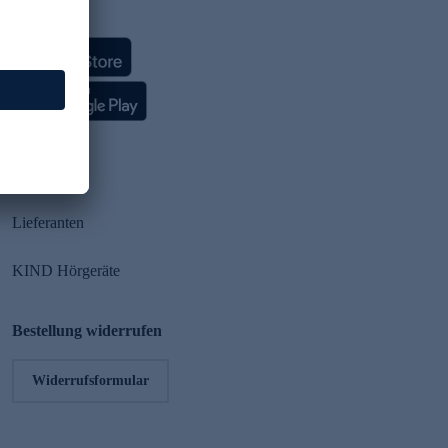
HSE App
Partner
Lieferanten
KIND Hörgeräte
Bestellung widerrufen
Widerrufsformular