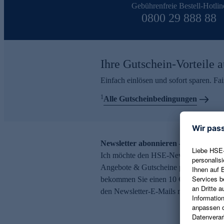
Gebührenfreie Bestell-Hotlin
0800 29 888 88
Ihre Gutschein-Vorteile a
Einfach einlösen und sofort sparen. F
1
Alle Gutscheinbedingungen
Newsletter abonnieren – 10 € Gutsch
Ich möchte den HSE-Newsletter abonni
Angebote & Gutscheine per E-Mail erh
bekommen Sie einen 10 € Gutschein. Ei
den Newsletter-E-Mails möglich.