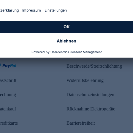
Kundenbewertung
ahlung
Rechtliches
Beschwerde/Streitschlichtung
astschrift
Widerrufsbelehrung
echnung
Datenschutzeinstellungen
atenkauf
Rücknahme Elektrogeräte
reditkarte
Barrierefreiheit