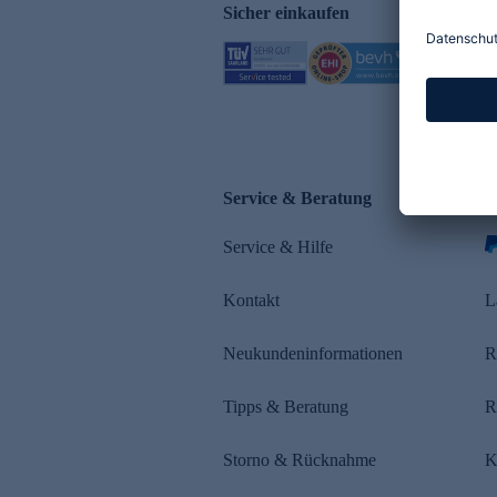
Sicher einkaufen
Service & Beratung
Z
Service & Hilfe
s
Kontakt
L
Neukundeninformationen
R
Tipps & Beratung
R
Storno & Rücknahme
K