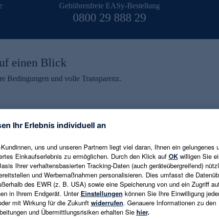
e
Gebührenfreie EASy-Bestellung
0800 29 888 29
uf einen Blick
aire Bedingungen und volle Transparenz.
ein erhalten
eren und aktuelle Trends,
E-Mail-Adresse eingeben
alten. Als Dankeschön
ne Abmeldung ist jederzeit in
Es gelten die
Datenschutzrichtlinien
un