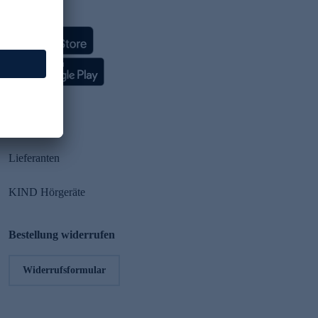
HSE App
Partner
Lieferanten
KIND Hörgeräte
Bestellung widerrufen
Widerrufsformular