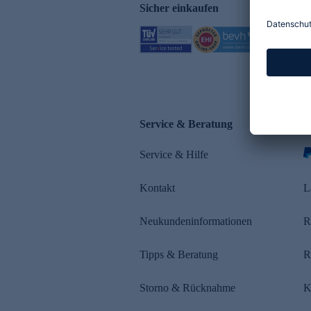
Sicher einkaufen
Service & Beratung
Z
Service & Hilfe
Kontakt
L
Neukundeninformationen
R
Tipps & Beratung
R
Storno & Rücknahme
K