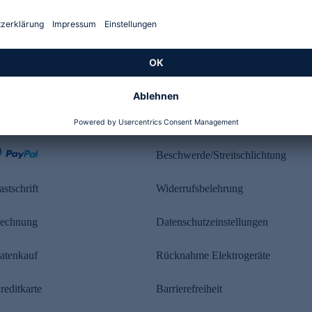
Kundenbewertung
ahlung
Rechtliches
Beschwerde/Streitschlichtung
astschrift
Widerrufsbelehrung
echnung
Datenschutzeinstellungen
atenkauf
Rücknahme Elektrogeräte
reditkarte
Barrierefreiheit