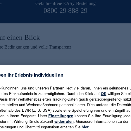
e
Gebührenfreie EASy-Bestellung
0800 29 888 29
uf einen Blick
aire Bedingungen und volle Transparenz.
ein erhalten
eren und aktuelle Trends,
E-Mail-Adresse eingeben
alten. Als Dankeschön
ne Abmeldung ist jederzeit in
Es gelten die
Datenschutzrichtlinien
un