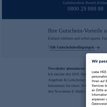
Gebührenfreie Bestell-Hotlin
0800 29 888 88
Ihre Gutschein-Vorteile a
Einfach einlösen und sofort sparen. F
1
Alle Gutscheinbedingungen
Newsletter abonnieren – 10 € Gutsch
Ich möchte den HSE-Newsletter abonni
Angebote & Gutscheine per E-Mail erh
bekommen Sie einen 10 € Gutschein. Ei
den Newsletter-E-Mails möglich.