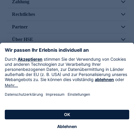
Zahlung
Rechtliches
Partner
Über HSE
Im TV
HSE International
Versand durch
Folge uns
AGB
Datenschutz
Impressum
Alle Rechte vorbehalten. Alle Preise inkl. gesetzlicher MwSt., zzgl. Versandkosten.