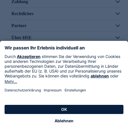
Zahlung
Rechtliches
Partner
Über HSE
Im TV
HSE International
Versand durch
Folge uns
AGB
Datenschutz
Impressum
Alle Rechte vorbehalten. Alle Preise inkl. gesetzlicher MwSt., zzgl. Versandkosten.