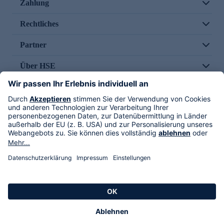
Zahlung
Rechtliches
Partner
Über HSE
Im TV
HSE International
Versand durch
Folge uns
AGB
Datenschutz
Impressum
Alle Rechte vorbehalten. Alle Preise inkl. gesetzlicher MwSt., zzgl. Versandkosten.