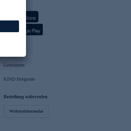
HSE App
Partner
Lieferanten
KIND Hörgeräte
Bestellung widerrufen
Widerrufsformular