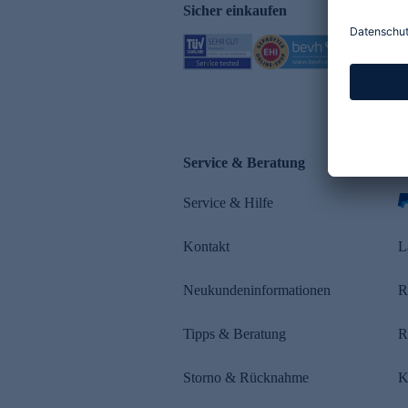
Sicher einkaufen
Service & Beratung
Z
Service & Hilfe
Kontakt
L
Neukundeninformationen
R
Tipps & Beratung
R
Storno & Rücknahme
K