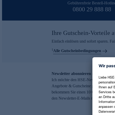
Gebührenfreie Bestell-Hotlin
0800 29 888 88
Ihre Gutschein-Vorteile a
Einfach einlösen und sofort sparen. F
1
Alle Gutscheinbedingungen
Newsletter abonnieren – 10 € Gutsch
Ich möchte den HSE-Newsletter abonni
Angebote & Gutscheine per E-Mail erh
bekommen Sie einen 10 € Gutschein. Ei
den Newsletter-E-Mails möglich.