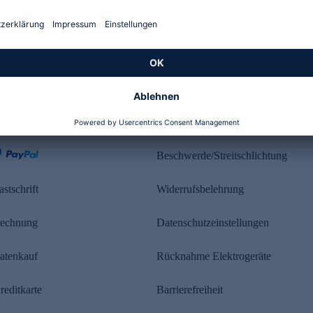
Kundenbewertung
ahlung
Rechtliches
Beschwerde/Streitschlichtung
astschrift
Widerrufsbelehrung
echnung
Datenschutzeinstellungen
atenkauf
Rücknahme Elektrogeräte
reditkarte
Barrierefreiheit