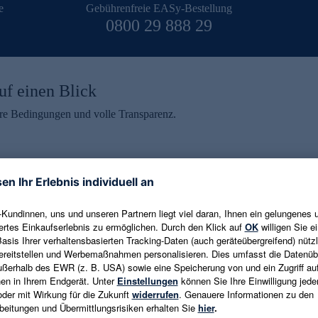
e
Gebührenfreie EASy-Bestellung
0800 29 888 29
uf einen Blick
aire Bedingungen und volle Transparenz.
ein erhalten
eren und aktuelle Trends,
E-Mail-Adresse eingeben
alten. Als Dankeschön
ne Abmeldung ist jederzeit in
Es gelten die
Datenschutzrichtlinien
un