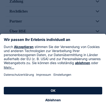
Zahlung
Rechtliches
Partner
Über HSE
Im TV
HSE International
Versand durch
Folge uns
AGB
Datenschutz
Impressum
Alle Rechte vorbehalten. Alle Preise inkl. gesetzlicher MwSt., zzgl. Versandkosten.