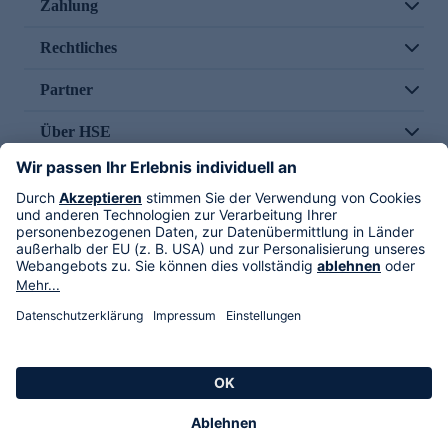
Zahlung
Rechtliches
Partner
Über HSE
Im TV
HSE International
Versand durch
Folge uns
AGB
Datenschutz
Impressum
Alle Rechte vorbehalten. Alle Preise inkl. gesetzlicher MwSt., zzgl. Versandkosten.