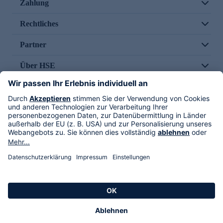
Zahlung
Rechtliches
Partner
Über HSE
Im TV
HSE International
Versand durch
Folge uns
AGB
Datenschutz
Impressum
Alle Rechte vorbehalten. Alle Preise inkl. gesetzlicher MwSt., zzgl. Versandkosten.