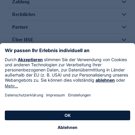
Zahlung
Rechtliches
Partner
Über HSE
Im TV
HSE International
Versand durch
Folge uns
AGB
Datenschutz
Impressum
Alle Rechte vorbehalten. Alle Preise inkl. gesetzlicher MwSt., zzgl. Versandkosten.