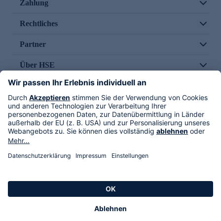
Zahlung
Rechtliches
Partner
Über HSE
Im TV
HSE International
Versand durch
Folge uns
AGB
Datenschutz
Impressum
Alle Rechte vorbehalten. Alle Preise inkl. gesetzlicher MwSt., zzgl. Versandkosten.