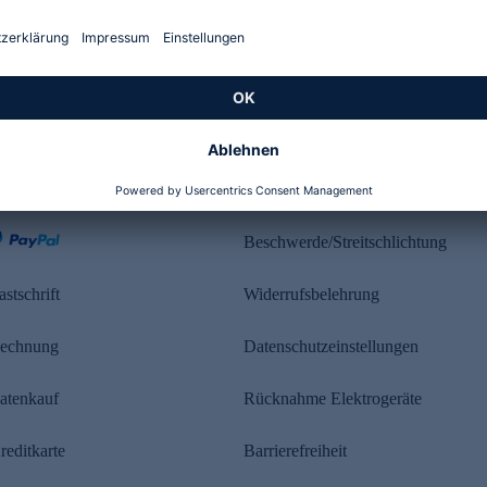
Kundenbewertung
ahlung
Rechtliches
Beschwerde/Streitschlichtung
astschrift
Widerrufsbelehrung
echnung
Datenschutzeinstellungen
atenkauf
Rücknahme Elektrogeräte
reditkarte
Barrierefreiheit