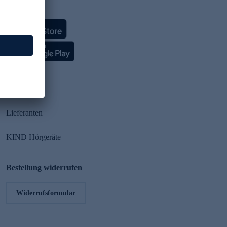
HSE App
Partner
Lieferanten
KIND Hörgeräte
Bestellung widerrufen
Widerrufsformular