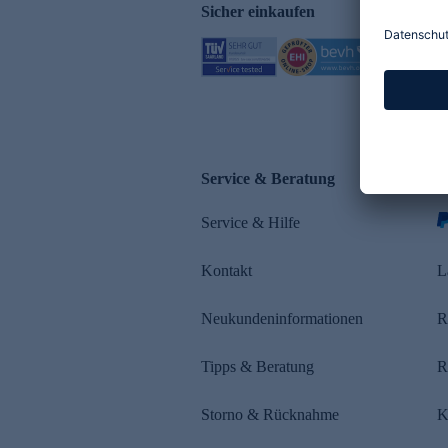
Sicher einkaufen
Service & Beratung
Z
Service & Hilfe
s
Kontakt
L
Neukundeninformationen
R
Tipps & Beratung
R
Storno & Rücknahme
K