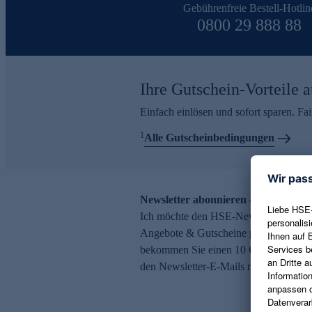
Gebührenfreie Bestell-Hotlin
0800 29 888 88
Ihre Gutschein-Vorteile a
Einfach einlösen und sofort sparen. F
1
Alle Gutscheinbedingungen
Newsletter abonnieren – 10 € Gutsch
Ich möchte den HSE-Newsletter abonni
Angebote & Gutscheine per E-Mail erh
bekommen Sie einen 10 € Gutschein. Ei
den Newsletter-E-Mails möglich.