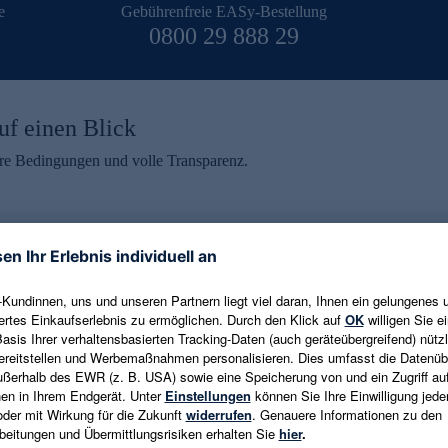
e
Gebührenfreie EASy-Bestellung
0800 29 888 29
uf einen Blick
aire Bedingungen und volle Transparenz.
ein erhalten
eren und aktuelle Trends,
E-Mail-Adresse eingeben
alten. Als Dankeschön
ne Abmeldung ist jederzeit in
Es gelten die
Datenschutzrichtlinien
un