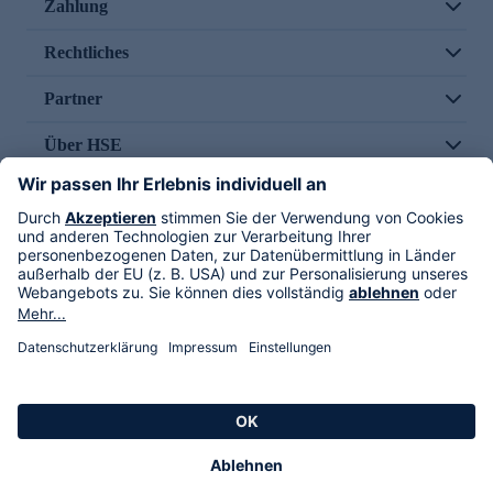
Zahlung
Rechtliches
Partner
Über HSE
Im TV
HSE International
Versand durch
Folge uns
AGB
Datenschutz
Impressum
Alle Rechte vorbehalten. Alle Preise inkl. gesetzlicher MwSt., zzgl. Versandkosten.