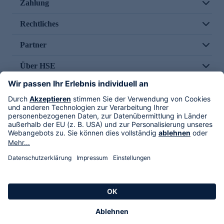
Zahlung
Rechtliches
Partner
Über HSE
Im TV
HSE International
Versand durch
Folge uns
AGB
Datenschutz
Impressum
Alle Rechte vorbehalten. Alle Preise inkl. gesetzlicher MwSt., zzgl. Versandkosten.