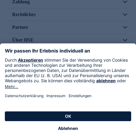
Zahlung
Rechtliches
Partner
Über HSE
Im TV
HSE International
Versand durch
Folge uns
AGB
Datenschutz
Impressum
Alle Rechte vorbehalten. Alle Preise inkl. gesetzlicher MwSt., zzgl. Versandkosten.