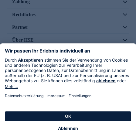
Zahlung
Rechtliches
Partner
Über HSE
Im TV
HSE International
Versand durch
Folge uns
AGB
Datenschutz
Impressum
Alle Rechte vorbehalten. Alle Preise inkl. gesetzlicher MwSt., zzgl. Versandkosten.