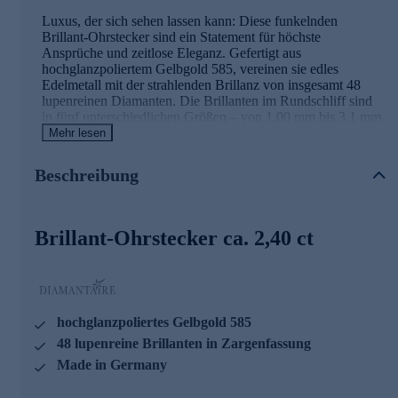
Luxus, der sich sehen lassen kann: Diese funkelnden
Brillant-Ohrstecker sind ein Statement für höchste
Ansprüche und zeitlose Eleganz. Gefertigt aus
hochglanzpoliertem Gelbgold 585, vereinen sie edles
Edelmetall mit der strahlenden Brillanz von insgesamt 48
lupenreinen Diamanten. Die Brillanten im Rundschliff sind
in fünf unterschiedlichen Größen – von 1,00 mm bis 3,1 mm
– arrangiert und in eleganten Zargenfassungen sicher
Mehr lesen
eingefasst. Mit einem Gesamtkaratgewicht von ca. 2,40 ct
und der Reinheit IF (lupenrein) verkörpern diese Ohrstecker
Beschreibung
höchste Qualität und exzellente Verarbeitung. Jeder einzelne
Brillant wurde sorgfältig ausgewählt und besticht durch
seine makellose Klarheit und sein faszinierendes Feuer. Die
Ohrstecker werden mit praktischen Ohrmuttern
Brillant-Ohrstecker ca. 2,40 ct
verschlossen, die einen sicheren und komfortablen Sitz
garantieren. Ein Schmuckstück aus der "Made in Germany"
Linie von Diamantaire – gefertigt in sorgfältiger Handarbeit
mit exklusiv ausgewählten Diamanten.
hochglanzpoliertes Gelbgold 585
Was die Qualität unserer Schmuckstücke angeht, gehen wir
keine Kompromisse ein. Aus diesem Grund werden unsere
48 lupenreine Brillanten in Zargenfassung
Schmuckwaren von unserer Qualitätssicherung und seitens
Made in Germany
des Lieferanten strengsten Prüfprozessen unterzogen. Unter
anderem beinhalten unsere Prüfprozesse Prüfungen auf