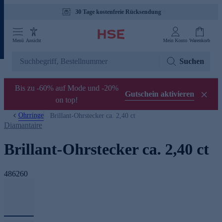
30 Tage kostenfreie Rücksendung
Menü
Ansicht
Mein Konto
Warenkorb
Suchen
Bis zu -60% auf Mode und -20%
Gutschein aktivieren
on top!
Ohrringe
Brillant-Ohrstecker ca. 2,40 ct
Diamantaire
Brillant-Ohrstecker ca. 2,40 ct
486260