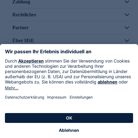
Zahlung
Rechtliches
Partner
Über HSE
Im TV
HSE International
Versand durch
Folge uns
AGB
Datenschutz
Impressum
Alle Rechte vorbehalten. Alle Preise inkl. gesetzlicher MwSt., zzgl. Versandkosten.